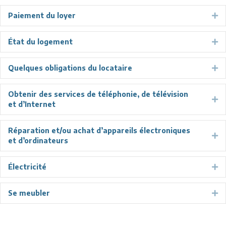
Paiement du loyer
Ex
État du logement
Ex
Quelques obligations du locataire
Ex
Obtenir des services de téléphonie, de télévision
Ex
et d’Internet
Réparation et/ou achat d’appareils électroniques
Ex
et d’ordinateurs
Électricité
Ex
Se meubler
Ex