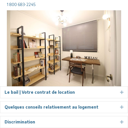
1 800 683-2245
Le bail | Votre contrat de location
Ex
Quelques conseils relativement au logement
Ex
Discrimination
Ex