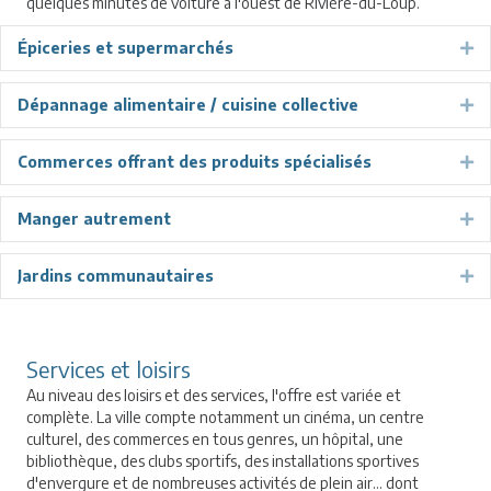
quelques minutes de voiture à l'ouest de Rivière-du-Loup.
Épiceries et supermarchés
Ex
Dépannage alimentaire / cuisine collective
Ex
Commerces offrant des produits spécialisés
Ex
Manger autrement
Ex
Jardins communautaires
Ex
Services et loisirs
Au niveau des loisirs et des services, l'offre est variée et
complète. La ville compte notamment un cinéma, un centre
culturel, des commerces en tous genres, un hôpital, une
bibliothèque, des clubs sportifs, des installations sportives
d'envergure et de nombreuses activités de plein air… dont