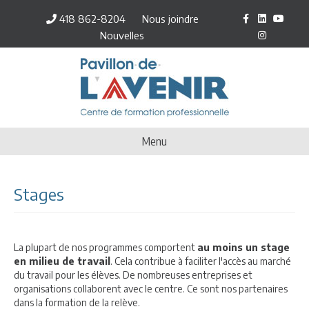
Facebook
Linkedin
Youtube
Inst
418 862-8204
Nous joindre
Nouvelles
Menu
Stages
La plupart de nos programmes comportent
au moins un stage
en milieu de travail
. Cela contribue à faciliter l'accès au marché
du travail pour les élèves. De nombreuses entreprises et
organisations collaborent avec le centre. Ce sont nos partenaires
dans la formation de la relève.