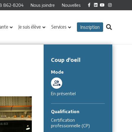
Facebook
Linkedin
Youtube
Instagram
8 862-8204
Nous joindre
Nouvelles
iante
Je suis élève
Services
Inscription
Coup d'oeil
Mode
En présentiel
Qualification
Certification
professionnelle (CP)