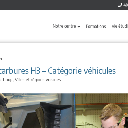
41
Notre centre
Vie étud
Formations
n
carbures H3 – Catégorie véhicules
du-Loup,
Villes et régions voisines