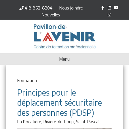
Facebook
Linkedin
Youtube
Inst
418 862-8204
Nous joindre
Nouvelles
Menu
Formation
Principes pour le
déplacement sécuritaire
des personnes (PDSP)
La Pocatière,
Rivière-du-Loup,
Saint-Pascal