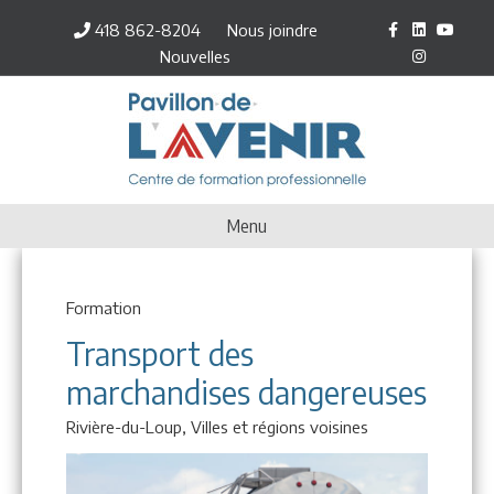
Facebook
Linkedin
Youtube
Inst
418 862-8204
Nous joindre
Nouvelles
Menu
Formation
Transport des
marchandises dangereuses
Rivière-du-Loup,
Villes et régions voisines