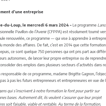
ment d’une entreprise
re-du-Loup, le mercredi 6 mars 2024 –
Le programme
Lanc
sionnelle Pavillon-de-l’Avenir (CFPPA) est résolument tourné vers
mule renouvelée, ce programme — qui vise à apprendre à entrepre
du monde des affaires. De fait, c’est en 2014 que cette formation
Depuis, ce sont quelque 750 personnes qui ont pris part aux différ
lleurs autonomes, de lancer leur propre entreprise ou de reprendr
consolider des emplois dans plusieurs secteurs d’activités dans n
a responsable de ce programme, madame Brigitte Gagnon, l’objecti
 pas à pas les futurs entrepreneurs et entrepreneures en vue de la 
gens qui s’inscrivent à notre formation le font pour partir sur
nes bases. Autrement dit, ils veulent s’assurer que leur projet
ires soit faisable, viable et rentable. Au terme de la formation,