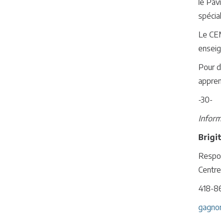
le Pav
spécial
Le CEM
enseig
Pour d
appren
-30-
Inform
Brigi
Respo
Centre
418-8
gagno