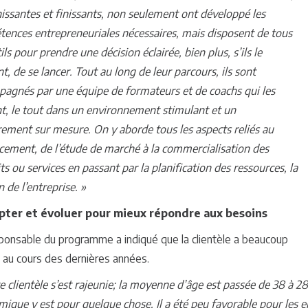
nissantes et finissants, non seulement ont développé les
ences entrepreneuriales nécessaires, mais disposent de tous
ils pour prendre une décision éclairée, bien plus, s’ils le
nt, de se lancer. Tout au long de leur parcours, ils sont
agnés par une équipe de formateurs et de coachs qui les
t, le tout dans un environnement stimulant et un
ement sur mesure. On y aborde tous les aspects reliés au
cement, de l’étude de marché à la commercialisation des
ts ou services en passant par la planification des ressources, la
n de l’entreprise. »
pter et évoluer pour mieux répondre aux besoins
ponsable du programme a indiqué que la clientèle a beaucoup
 au cours des dernières années.
e clientèle s’est rajeunie; la moyenne d’âge est passée de 38 à 2
ique y est pour quelque chose. Il a été peu favorable pour les en