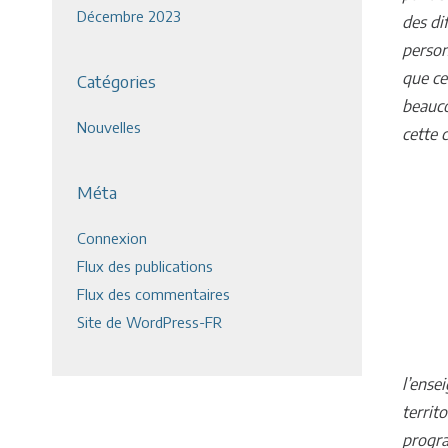
Décembre 2023
des di
person
que ce
Catégories
beauco
Nouvelles
cette c
Méta
Connexion
Flux des publications
Flux des commentaires
Site de WordPress-FR
l’ense
territ
progra