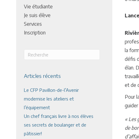
Vie étudiante
Je suis élève
Lance
Services
Inscription
Riviè
profes
la for
défis 
élan. 
Articles récents
travai
et de 
Le CFP Pavillon-de-l’Avenir
Pour l
modernise les ateliers et
guider
l’équipement
Un chef français livre à nos élèves
« Les 
ses secrets de boulanger et de
de bon
pâtissier!
d’affa