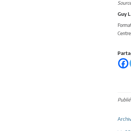
Source
Guy L
Forma
Centre
Parta
Publi
Archi