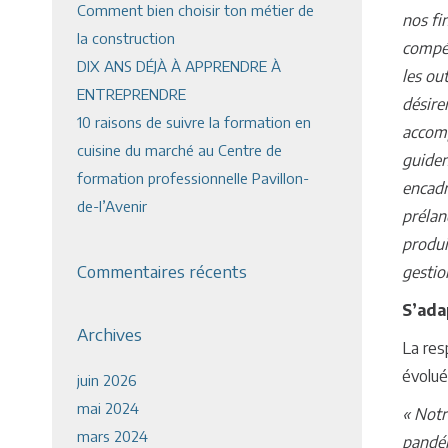
Comment bien choisir ton métier de
nos fi
la construction
compét
DIX ANS DÉJÀ À APPRENDRE À
les out
ENTREPRENDRE
désire
10 raisons de suivre la formation en
accomp
cuisine du marché au Centre de
guiden
formation professionnelle Pavillon-
encadr
de-l’Avenir
prélan
produi
Commentaires récents
gestio
S’ada
Archives
La res
évolué
juin 2026
mai 2024
« Notr
mars 2024
pandém