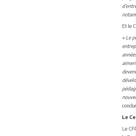
d’entr
notamm
Et le 
« Le p
entrep
années
aimeri
deveni
dévelo
pédago
nouvel
conclu
Le Ce
Le CFP