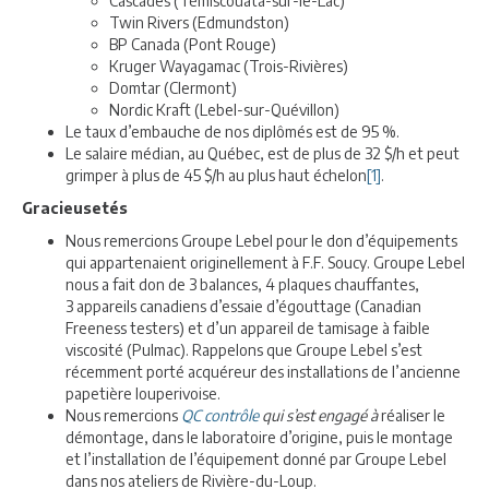
Cascades (Témiscouata-sur-le-Lac)
Twin Rivers (Edmundston)
BP Canada (Pont Rouge)
Kruger Wayagamac (Trois-Rivières)
Domtar (Clermont)
Nordic Kraft (Lebel-sur-Quévillon)
Le taux d’embauche de nos diplômés est de 95 %.
Le salaire médian, au Québec, est de plus de 32 $/h et peut
grimper à plus de 45 $/h au plus haut échelon
[1]
.
Gracieusetés
Nous remercions Groupe Lebel pour le don d’équipements
qui appartenaient originellement à F.F. Soucy. Groupe Lebel
nous a fait don de 3 balances, 4 plaques chauffantes,
3 appareils canadiens d’essaie d’égouttage (Canadian
Freeness testers) et d’un appareil de tamisage à faible
viscosité (Pulmac). Rappelons que Groupe Lebel s’est
récemment porté acquéreur des installations de l’ancienne
papetière louperivoise.
Nous remercions
QC contrôle
qui s’est engagé à
réaliser le
démontage, dans le laboratoire d’origine, puis le montage
et l’installation de l’équipement donné par Groupe Lebel
dans nos ateliers de Rivière-du-Loup.