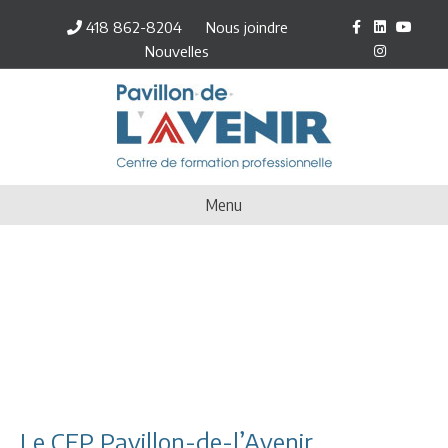
Facebook
Linkedin
Youtube
Inst
418 862-8204
Nous joindre
Nouvelles
Menu
Le CFP Pavillon-de-l’Avenir