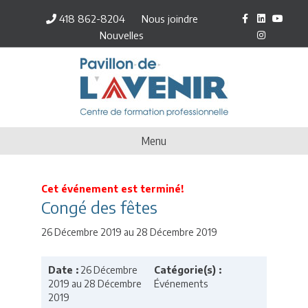
F
L
Y
I
418 862-8204
Nous joindre
a
i
o
n
c
n
u
s
Nouvelles
e
k
t
t
b
e
u
a
o
d
b
g
o
i
e
r
k
n
a
m
Menu
Cet événement est terminé!
Congé des fêtes
26 Décembre 2019 au 28 Décembre 2019
Date :
26 Décembre
Catégorie(s) :
2019 au 28 Décembre
Événements
2019