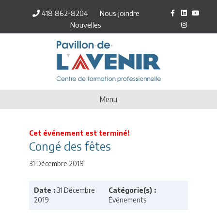
F
L
Y
I
418 862-8204
Nous joindre
a
i
o
n
c
n
u
s
Nouvelles
e
k
t
t
b
e
u
a
o
d
b
g
o
i
e
r
k
n
a
m
Menu
Cet événement est terminé!
Congé des fêtes
31 Décembre 2019
Date :
31 Décembre
Catégorie(s) :
2019
Événements