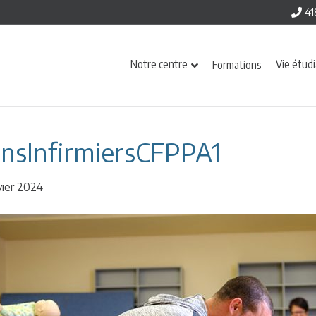
41
Notre centre
Vie étud
Formations
insInfirmiersCFPPA1
vier 2024