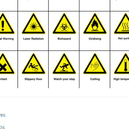
ves
026