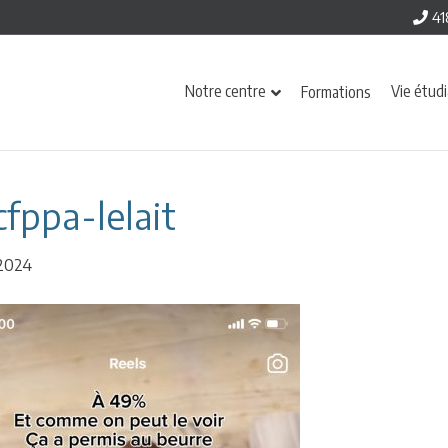
41
Notre centre
Vie étud
Formations
cfppa-lelait
 2024